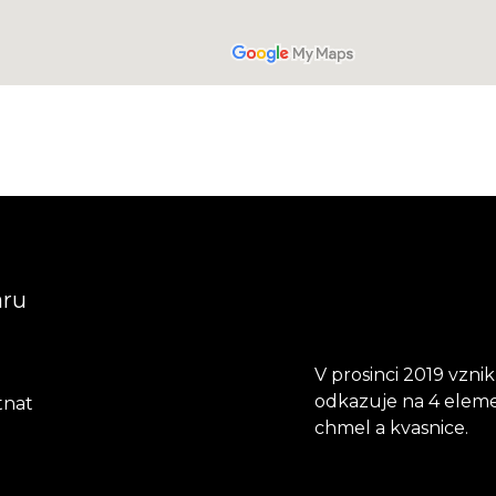
aru
V prosinci 2019 vzni
odkazuje na 4 elemen
tnat
chmel a kvasnice.