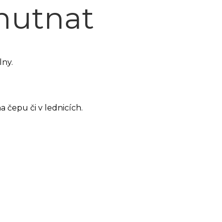
hutnat
lny.
 čepu či v lednicích.