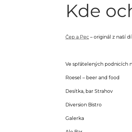
Kde oc
Čep a Pec
– originál z naší dí
Ve spřátelených podnicích na
Roesel – beer and food
Desítka, bar Strahov
Diversion Bistro
Galerka
Ale Bar