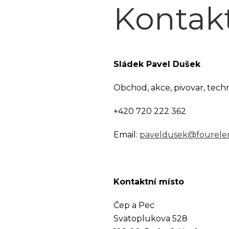
Kontak
Sládek Pavel Dušek
Obchod, akce, pivovar, tech
+420 720 222 362
Email:
paveldusek@fourele
Kontaktní místo
Čep a Pec
Svatoplukova 528