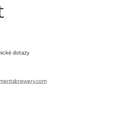
t
nické dotazy
mentsbrewery.com