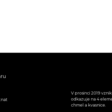
aru
V prosinci 2019 vzni
odkazuje na 4 elemen
tnat
chmel a kvasnice.