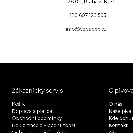
128 00, Praha 2-Nusle
+420 607 129 595
info@cepapec.cz
Zákaznický servis
O pivov
Košík
O nás
Doprava a platba
Naše piva
Obchodní podmínky
Kde ochu
Reklamace a vrácení zboží
Kontakt
Ochrana osobních údajů
Akce