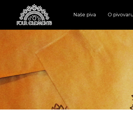
Naše piva
O pivovar