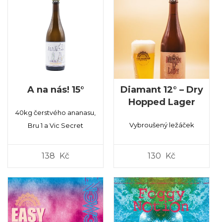
A na nás! 15°
Diamant 12° – Dry
Hopped Lager
40kg čerstvého ananasu,
Vybroušený ležáček
Bru 1 a Vic Secret
138
Kč
130
Kč