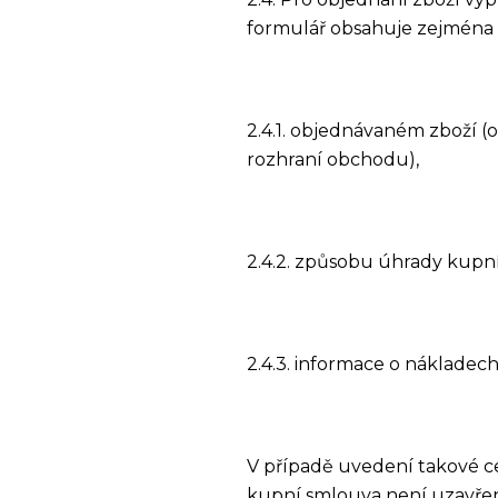
formulář obsahuje zejména 
2.4.1. objednávaném zboží 
rozhraní obchodu),
2.4.2. způsobu úhrady kupn
2.4.3. informace o nákladec
V případě uvedení takové cen
kupní smlouva není uzavře