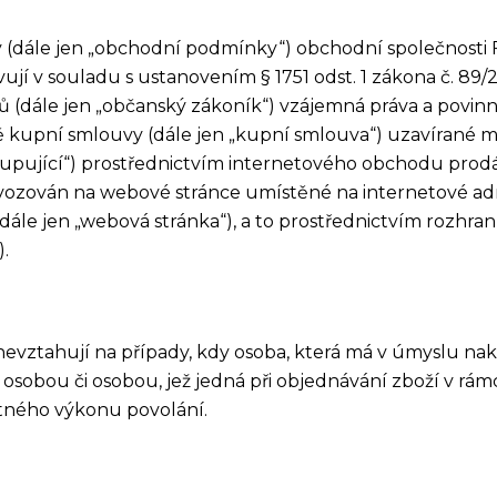
 (dále jen „obchodní podmínky“) obchodní společnosti 
avují v souladu s ustanovením § 1751 odst. 1 zákona č. 89/
ů (dále jen „občanský zákoník“) vzájemná práva a povinn
dě kupní smlouvy (dále jen „kupní smlouva“) uzavírané m
kupující“) prostřednictvím internetového obchodu prodá
vozován na webové stránce umístěné na internetové ad
le jen „webová stránka“), a to prostřednictvím rozhran
.
evztahují na případy, kdy osoba, která má v úmyslu nak
 osobou či osobou, jež jedná při objednávání zboží v rámc
tného výkonu povolání.