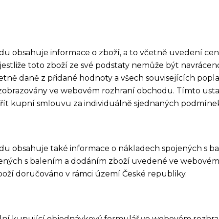
u obsahuje informace o zboží, a to včetně uvedení cen 
 jestliže toto zboží ze své podstaty nemůže být navráce
tně daně z přidané hodnoty a všech souvisejících poplat
ou zobrazovány ve webovém rozhraní obchodu. Tímto u
řít kupní smlouvu za individuálně sjednaných podmíne
du obsahuje také informace o nákladech spojených s ba
jených s balením a dodáním zboží uvedené ve webovém 
boží doručováno v rámci území České republiky.
yplní kupující objednávkový formulář ve webovém rozh