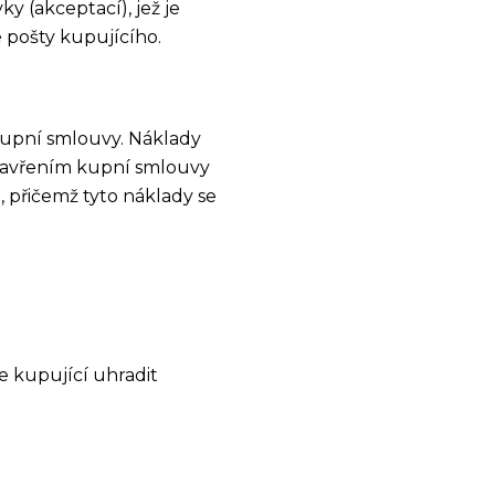
y (akceptací), jež je
 pošty kupujícího.
 kupní smlouvy. Náklady
uzavřením kupní smlouvy
, přičemž tyto náklady se
e kupující uhradit