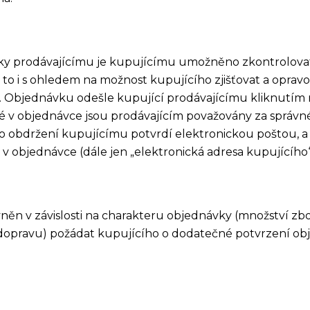
vky prodávajícímu je kupujícímu umožněno zkontrolovat
a to i s ohledem na možnost kupujícího zjišťovat a opravo
. Objednávku odešle kupující prodávajícímu kliknutím n
 v objednávce jsou prodávajícím považovány za správné
o obdržení kupujícímu potvrdí elektronickou poštou, a 
 objednávce (dále jen „elektronická adresa kupujícího“
ávněn v závislosti na charakteru objednávky (množství zbo
opravu) požádat kupujícího o dodatečné potvrzení obj