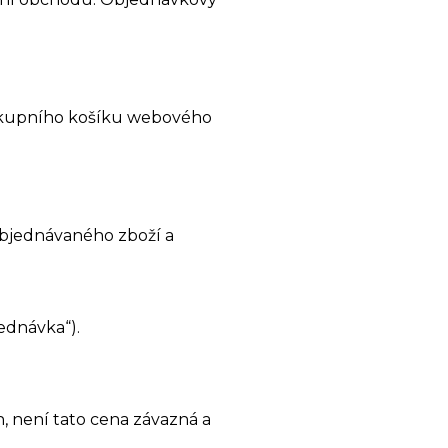
 nákupního košíku webového
objednávaného zboží a
ednávka“).
h, není tato cena závazná a