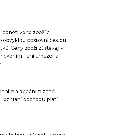
jednotlivého zboží a
no obvyklou poštovní cestou.
ků. Ceny zboží zůstávají v
stanovením není omezena
k.
lením a dodáním zboží.
rozhraní obchodu platí
raní obchodu. Objednávkový