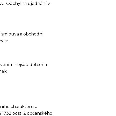
vě. Odchylná ujednání v
í smlouva a obchodní
zyce.
novením nejsou dotčena
nek.
vního charakteru a
§ 1732 odst. 2 občanského