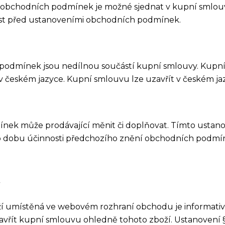
d obchodních podmínek je možné sjednat v kupní smlou
st před ustanoveními obchodních podmínek.
 podmínek jsou nedílnou součástí kupní smlouvy. Kupn
 českém jazyce. Kupní smlouvu lze uzavřít v českém ja
ínek může prodávající měnit či doplňovat. Tímto usta
 po dobu účinnosti předchozího znění obchodních podmí
y
oží umístěná ve webovém rozhraní obchodu je informati
avřít kupní smlouvu ohledně tohoto zboží. Ustanovení 