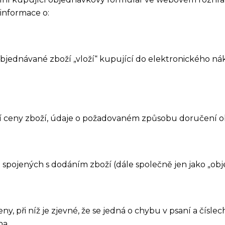
informace o:
(objednávané zboží „vloží“ kupující do elektronického
í ceny zboží, údaje o požadovaném způsobu doručení 
h spojených s dodáním zboží (dále společně jen jako „obj
y, při níž je zjevné, že se jedná o chybu v psaní a číslec
na.