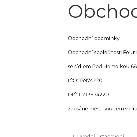
Obchod
Obchodní podmínky
Obchodní společnosti Four E
se sídlem Pod Homolkou 68/3
IČO: 13974220
DIČ: CZ13974220
zapsáné měst. soudem v Praz
Úvodní ustanovení