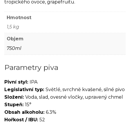
tropického ovoce, grapefruitu.
Hmotnost
1,5 kg
Objem
750ml
Parametry piva
Pivní styl:
IPA
Legislativní typ:
Světlé, svrchně kvašené, silné pivo
Složení:
Voda, slad, ovesné vločky, upravený chmel
Stupeň:
15°
Obsah alkoholu:
6.3%
Hořkost / IBU:
52