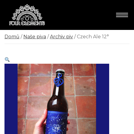
Domů
/
Naše piva
/
Archiv piv
/ Czech Ale 12°