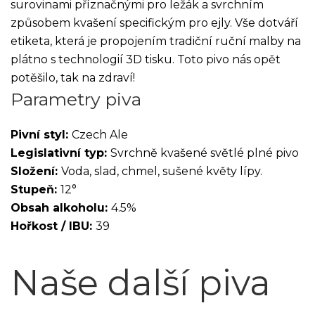
surovinami příznačnými pro ležák a svrchním
způsobem kvašení specifickým pro ejly. Vše dotváří
etiketa, která je propojením tradiční ruční malby na
plátno s technologií 3D tisku. Toto pivo nás opět
potěšilo, tak na zdraví!
Parametry piva
Pivní styl:
Czech Ale
Legislativní typ:
Svrchně kvašené světlé plné pivo
Složení:
Voda, slad, chmel, sušené květy lípy.
Stupeň:
12°
Obsah alkoholu:
4.5%
Hořkost / IBU:
39
Naše další piva