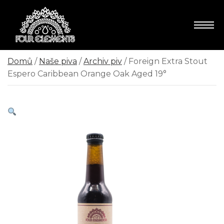
Domů
/
Naše piva
/
Archiv piv
/ Foreign Extra Stout
Espero Caribbean Orange Oak Aged 19°