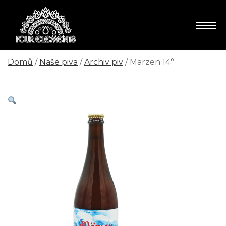
Domů
/
Naše piva
/
Archiv piv
/ Märzen 14°