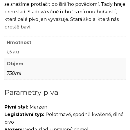
se snažíme protlačit do širšího povědomí. Tady hraje
prim slad. Sladová vůně i chuť s mírnou hořkostí,
která celé pivo jen vyvažuje. Stará škola, která nás
prostě baví.
Hmotnost
1,5 kg
Objem
750ml
Parametry piva
Pivní styl:
Märzen
Legislativní typ:
Polotmavé, spodně kvašené, silné
pivo
Složení:
Voda, slad, upravený chmel