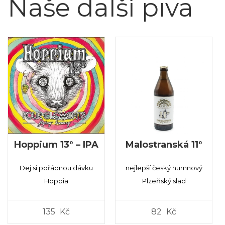
Naše další piva
Hoppium 13° – IPA
Malostranská 11°
Dej si pořádnou dávku
nejlepší český humnový
Hoppia
Plzeňský slad
135
Kč
82
Kč