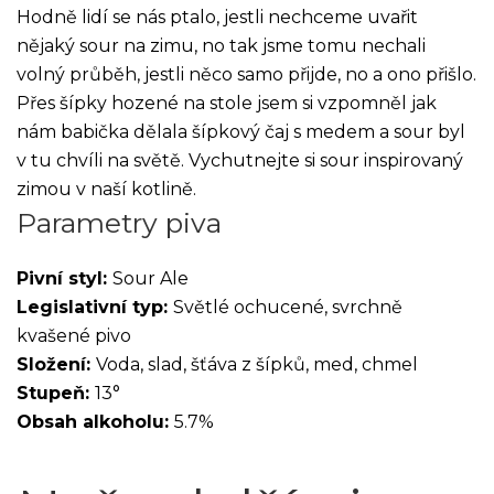
Hodně lidí se nás ptalo, jestli nechceme uvařit
nějaký sour na zimu, no tak jsme tomu nechali
volný průběh, jestli něco samo přijde, no a ono přišlo.
Přes šípky hozené na stole jsem si vzpomněl jak
nám babička dělala šípkový čaj s medem a sour byl
v tu chvíli na světě. Vychutnejte si sour inspirovaný
zimou v naší kotlině.
Parametry piva
Pivní styl:
Sour Ale
Legislativní typ:
Světlé ochucené, svrchně
kvašené pivo
Složení:
Voda, slad, šťáva z šípků, med, chmel
Stupeň:
13°
Obsah alkoholu:
5.7%