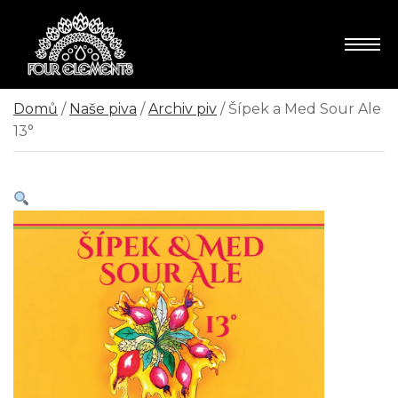
Domů
/
Naše piva
/
Archiv piv
/ Šípek a Med Sour Ale
13°