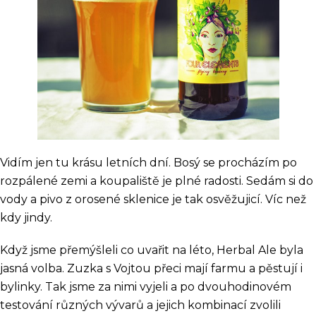
Vidím jen tu krásu letních dní. Bosý se procházím po
rozpálené zemi a koupaliště je plné radosti. Sedám si do
vody a pivo z orosené sklenice je tak osvěžujicí. Víc než
kdy jindy.
Když jsme přemýšleli co uvařit na léto, Herbal Ale byla
jasná volba. Zuzka s Vojtou přeci mají farmu a pěstují i
bylinky. Tak jsme za nimi vyjeli a po dvouhodinovém
testování různých vývarů a jejich kombinací zvolili