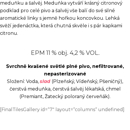
meduňku a šalvěj. Meduňka vytváří krásný citronový
podklad pro celé pivo a šalvěj vše balí do své silné
aromatické linky s jemně hořkou koncovkou. Lehká
svěží jedenáctka, která chutná skvěle i s pár kapkami
citronu.
EPM 11 % obj. 4,2 % VOL.
Svrchně kvašené světlé plné pivo, nefiltrované,
nepasterizované
Složení: Voda,
slad
(Plzeňský, Vídeňský, Pšeničný),
čerstvá meduňka, čerstvá šalvěj lékařská, chmel
(Premiant, Žatecký poloraný červeňák).
[FinalTilesGallery id=“7″ layout=“columns“ undefined]