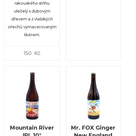
rakouského střihu
uleželý s dubovým
dřevem a z vlašských
ořechů vymacerovaným
likérem.
150
Kč
Mountain River
Mr. FOX Ginger
IPL 10°
New England