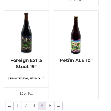
Foreign Extra
Petřín ALE 10°
Stout 19°
pravé tmavé, silné pivo
135
Kč
←
1
2
3
4
5
→