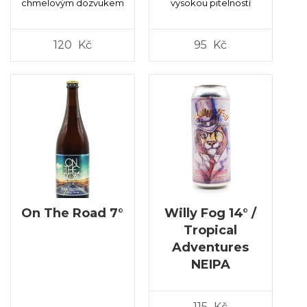
chmelovým dozvukem
vysokou pitelností
120
Kč
95
Kč
On The Road 7°
Willy Fog 14° /
Tropical
Adventures
NEIPA
115
Kč