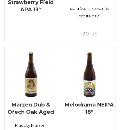
Strawberry Field
stará škola, která nás
APA 13°
prostě baví
120
Kč
Märzen Dub &
Melodrama NEIPA
Ořech Oak Aged
18°
Klasický Märzen,